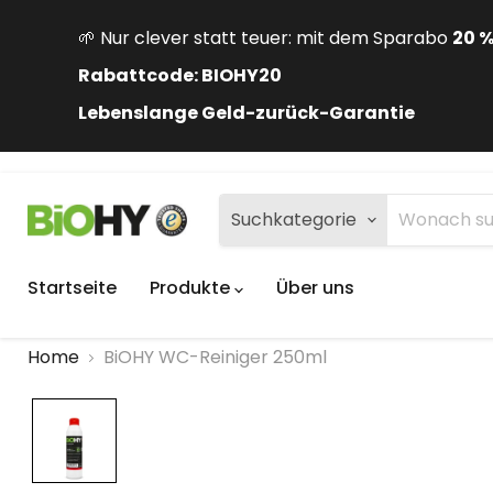
🌱 Nur clever statt teuer: mit dem Sparabo
20 
Rabattcode: BIOHY20
Lebenslange Geld-zurück-Garantie
Suchkategorie
Startseite
Produkte
Über uns
Home
BiOHY WC-Reiniger 250ml