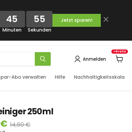
45
54
Jetzt sparen!
Minuten
Sekunden
+Gratis
Anmelden
Waren
anzeig
Spar-Abo verwalten
Hilfe
Nachhaltigkeitsskala
iniger 250ml
 €
14,60 €