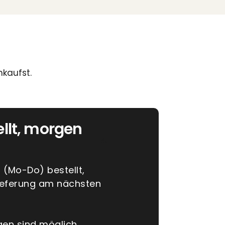
nkaufst.
ellt, morgen
r (Mo-Do) bestellt,
Lieferung am nächsten
gen sind möglich.