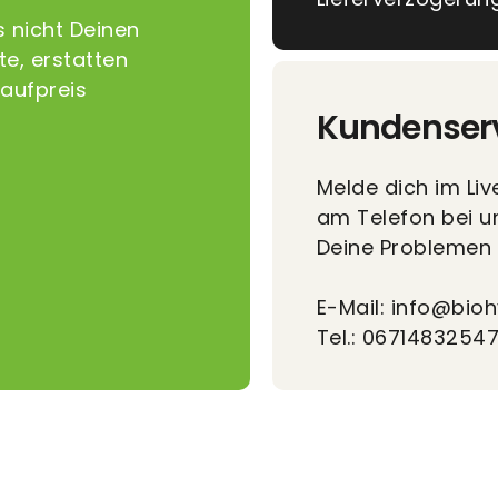
s nicht Deinen
e, erstatten
Kaufpreis
Kundenser
Melde dich im Liv
am Telefon bei u
Deine Problemen 
E-Mail: info@bioh
Tel.: 0671483254