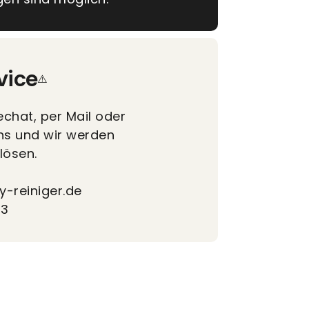
vice
echat, per Mail oder
ns und wir werden
lösen.
y-reiniger.de
73