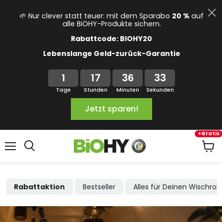
🌱 Nur clever statt teuer: mit dem Sparabo
20 %
auf
alle BiOHY-Produkte sichern.
Rabattcode: BIOHY20
Lebenslange Geld-zurück-Garantie
1
17
36
32
Tage
Stunden
Minuten
Sekunden
Jetzt sparen!
+Gratis
Menü
Ware
anze
Rabattaktion
Bestseller
Alles für Deinen Wischrob