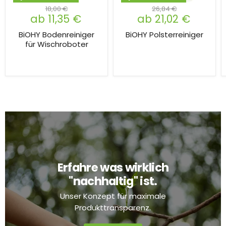
18,00 €
26,84 €
ab
11,35 €
ab
21,02 €
BiOHY Bodenreiniger
BiOHY Polsterreiniger
für Wischroboter
Erfahre was wirklich
"nachhaltig" ist.
Unser Konzept für maximale
Produkttransparenz.