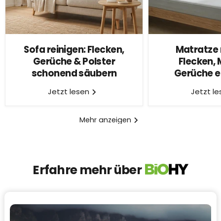
Sofa reinigen: Flecken,
Matratze 
Gerüche & Polster
Flecken, 
schonend säubern
Gerüche e
Jetzt lesen
Jetzt l
Mehr anzeigen
Erfahre mehr über