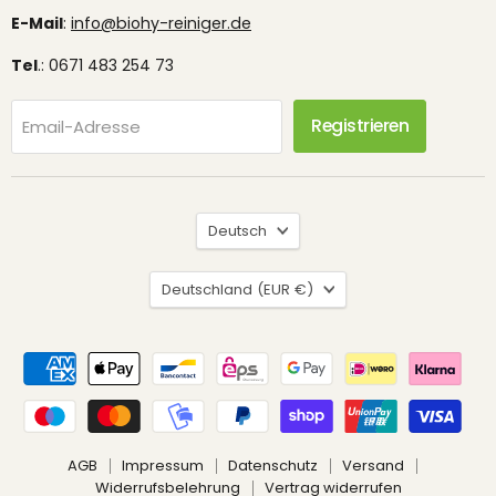
E-Mail
:
info@biohy-reiniger.de
Tel
.: 0671 483 254 73
Registrieren
Email-Adresse
Sprache
Deutsch
Land
Deutschland
(EUR €)
AGB
Impressum
Datenschutz
Versand
Widerrufsbelehrung
Vertrag widerrufen