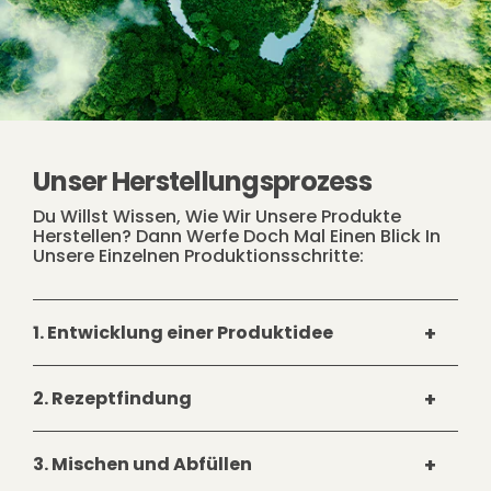
Unser Herstellungsprozess
Du Willst Wissen, Wie Wir Unsere Produkte
Herstellen? Dann Werfe Doch Mal Einen Blick In
Unsere Einzelnen Produktionsschritte:
1. Entwicklung einer Produktidee
Unter den zentralen Gesichtspunkten
2. Rezeptfindung
„Nachhaltigkeit“ und „Leistung“ setzt sich
unser gesamtes Team zusammen und lässt
In enger Zusammenarbeit mit unseren
die Köpfe qualmen. Auf der Suche nach
3. Mischen und Abfüllen
Produktionspartnern entwickeln wir eine
neuen und innovativen Ideen sind der