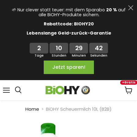
🌱 Nur clever statt teuer: mit dem Sparabo
20 %
auf
alle BiOHY-Produkte sichern.
Rabattcode: BIOHY20
Lebenslange Geld-zurück-Garantie
2
10
29
41
Tage
Stunden
Minuten
Sekunden
Jetzt sparen!
+Gratis
Menü
Ware
anze
Home
BiOHY Scheuermilch 10L (B2B)