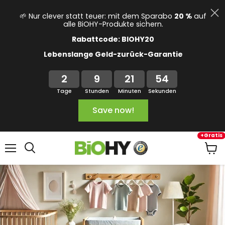
🌱 Nur clever statt teuer: mit dem Sparabo
20 %
auf
alle BiOHY-Produkte sichern.
Rabattcode: BIOHY20
Lebenslange Geld-zurück-Garantie
2
9
21
54
Tage
Stunden
Minuten
Sekunden
Save now!
+Gratis
Menu
View
cart