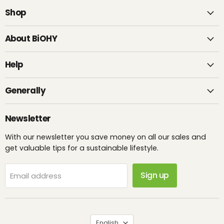
Shop
About BiOHY
Help
Generally
Newsletter
With our newsletter you save money on all our sales and
get valuable tips for a sustainable lifestyle.
Sign up
Email address
Language
English