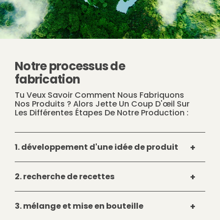
Notre processus de
fabrication
Tu Veux Savoir Comment Nous Fabriquons
Nos Produits ? Alors Jette Un Coup D'œil Sur
Les Différentes Étapes De Notre Production :
1. développement d'une idée de produit
Toute l'équipe se réunit autour des principes
2. recherche de recettes
de "durabilité" et de "performance" et fait
travailler ses méninges. La créativité n'a pas
En étroite collaboration avec nos
de limites dans la recherche d'idées
3. mélange et mise en bouteille
partenaires de production, nous
nouvelles et innovantes. L'objectif est