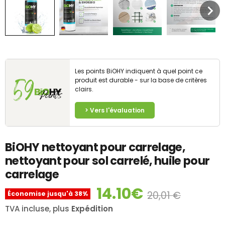
Les points BiOHY indiquent à quel point ce
59
produit est durable - sur la base de critères
clairs.
Points
> Vers l'évaluation
BiOHY nettoyant pour carrelage,
nettoyant pour sol carrelé, huile pour
carrelage
14.10€
20,01 €
Économise jusqu'à
38
%
TVA incluse, plus
Expédition