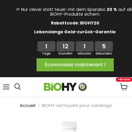
🌱 Nur clever statt teuer: mit dem Sparabo
20 %
auf al
BiOHY-Produkte sichern.
Rabattcode: BIOHY20
Lebenslange Geld-zurück-Garantie
1
12
1
5
Tage
Stunden
Minuten
Sekunden
Économisez maintenant !
+Gratis
Menu
Voir
le
panie
Accueil
BiOHY nettoyant pour carrelage